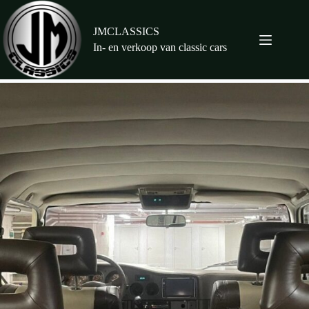
Ga
naar
de
JMCLASSICS
inhoud
In- en verkoop van classic cars