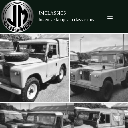
Ga
naar
de
JMCLASSICS
inhoud
In- en verkoop van classic cars