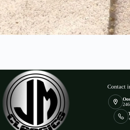
Contact i
Oos
246