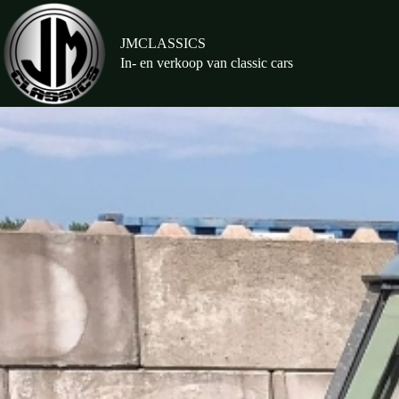
Ga
naar
de
JMCLASSICS
inhoud
In- en verkoop van classic cars