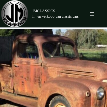
Ga
naar
de
JMCLASSICS
inhoud
In- en verkoop van classic cars