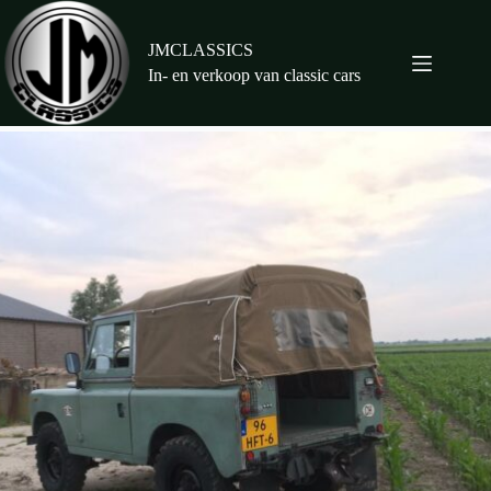
Ga
naar
de
JMCLASSICS
inhoud
In- en verkoop van classic cars