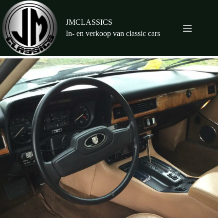
Ga
naar
de
JMCLASSICS
inhoud
In- en verkoop van classic cars