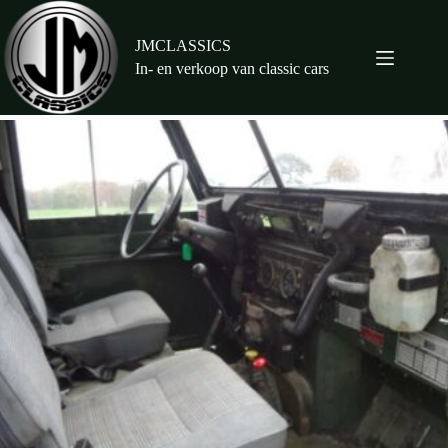
Ga
naar
de
JMCLASSICS
inhoud
In- en verkoop van classic cars