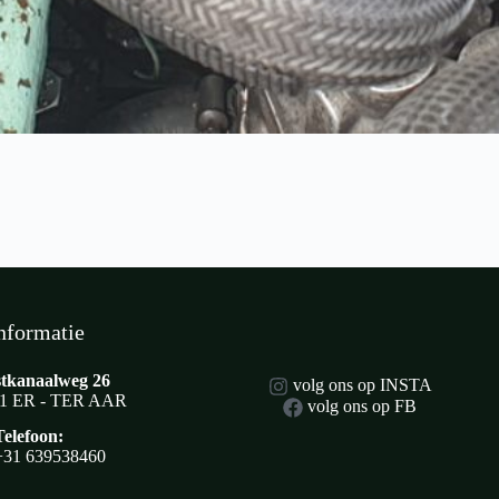
nformatie
tkanaalweg 26
volg ons op INSTA
1 ER - TER AAR
volg ons op FB
Telefoon:
+31 639538460