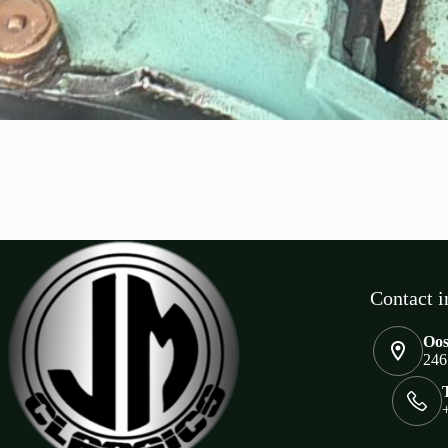
Contact i
Oos
246