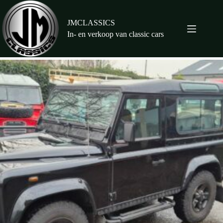
Ga
naar
de
JMCLASSICS
inhoud
In- en verkoop van classic cars