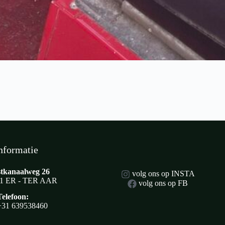
nformatie
tkanaalweg 26
volg ons op INSTA
1 ER - TER AAR
volg ons op FB
Telefoon:
+31 639538460