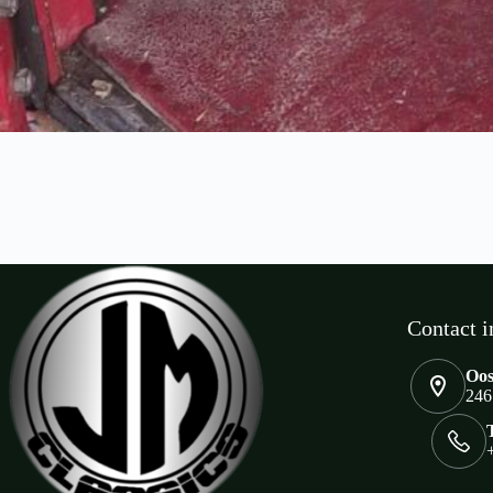
Contact i
Oos
246