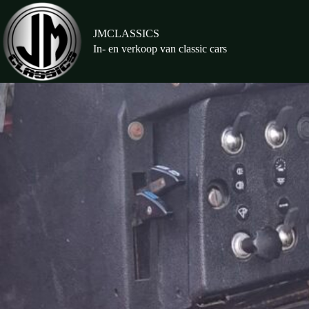
Ga
naar
de
JMCLASSICS
inhoud
In- en verkoop van classic cars