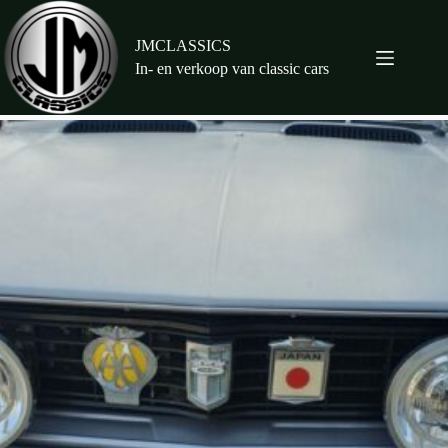
Ga
naar
de
JMCLASSICS
inhoud
In- en verkoop van classic cars