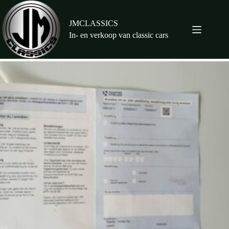
Ga
naar
de
JMCLASSICS
inhoud
In- en verkoop van classic cars