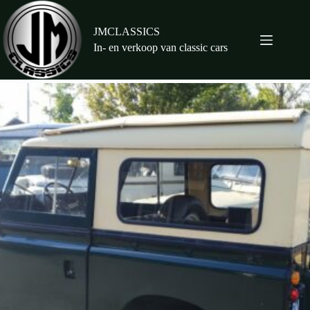
Ga
naar
de
JMCLASSICS
inhoud
In- en verkoop van classic cars