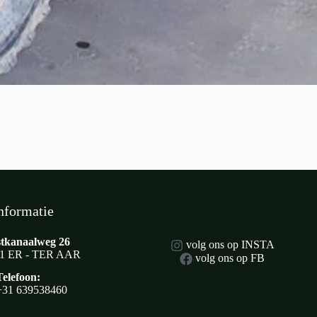
nformatie
tkanaalweg 26
volg ons op INSTA
1 ER - TER AAR
volg ons op FB
Telefoon:
+31 639538460