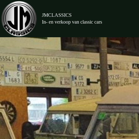
Ga
naar
de
JMCLASSICS
inhoud
In- en verkoop van classic cars