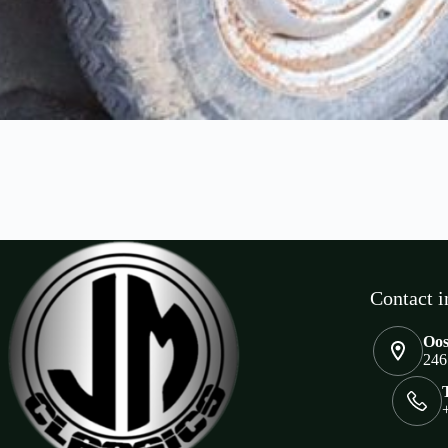
Contact i
Oos
246