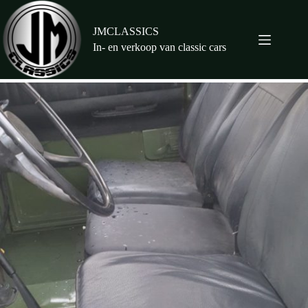
Ga
naar
de
JMCLASSICS
inhoud
In- en verkoop van classic cars