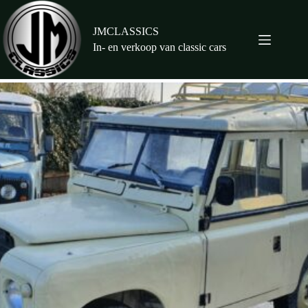
Ga
naar
de
JMCLASSICS
inhoud
In- en verkoop van classic cars