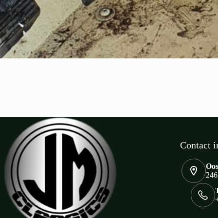
Contact i
Oos
246