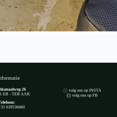
nformatie
tkanaalweg 26
volg ons op INSTA
1 ER - TER AAR
volg ons op FB
Telefoon:
+31 639538460