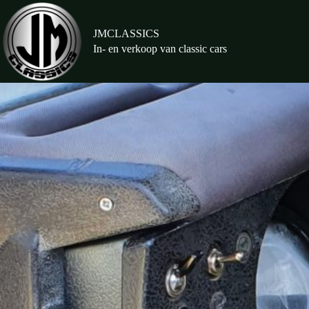
Ga
naar
de
JMCLASSICS
inhoud
In- en verkoop van classic cars