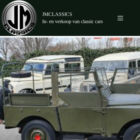
Ga
naar
de
JMCLASSICS
inhoud
In- en verkoop van classic cars