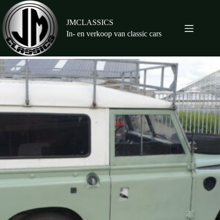
Ga
naar
de
JMCLASSICS
inhoud
In- en verkoop van classic cars