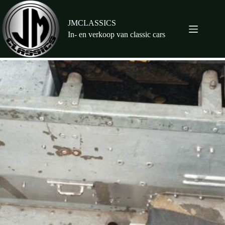
Ga
naar
de
JMCLASSICS
inhoud
In- en verkoop van classic cars