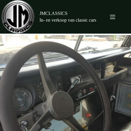
Ga
naar
de
JMCLASSICS
inhoud
In- en verkoop van classic cars