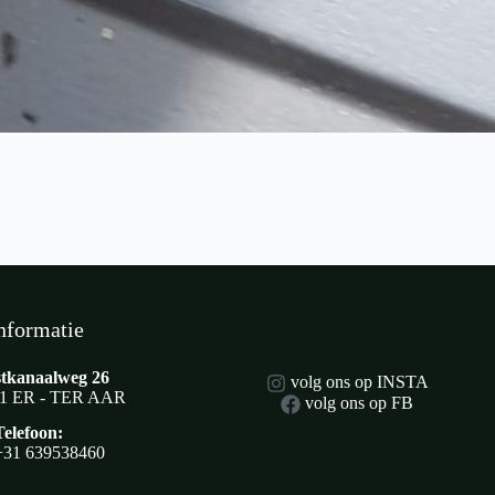
nformatie
tkanaalweg 26
volg ons op INSTA
1 ER - TER AAR
volg ons op FB
Telefoon:
+31 639538460