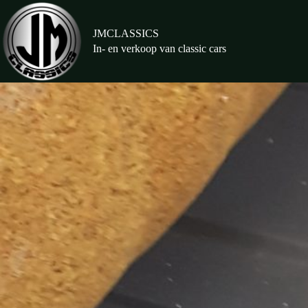
Ga
naar
de
JMCLASSICS
inhoud
In- en verkoop van classic cars