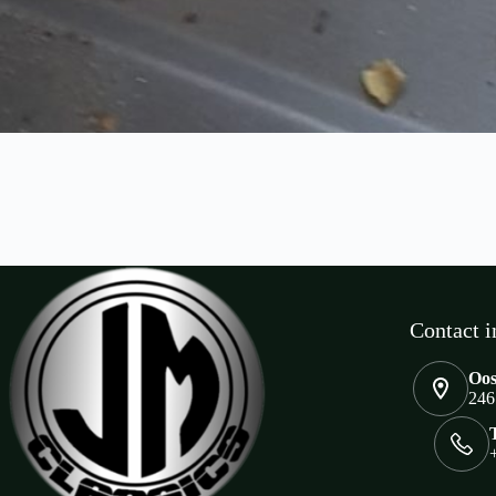
Contact i
Oos
246