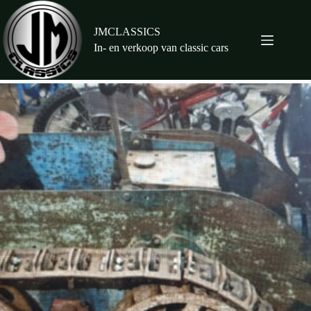
Ga
naar
de
JMCLASSICS
inhoud
In- en verkoop van classic cars