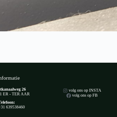
nformatie
tkanaalweg 26
volg ons op INSTA
1 ER - TER AAR
volg ons op FB
Telefoon:
+31 639538460