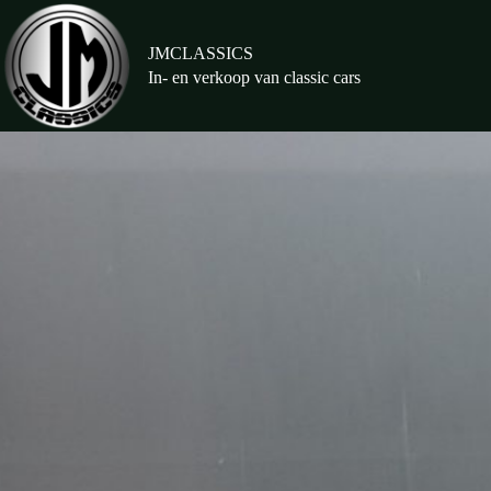
Ga
naar
de
JMCLASSICS
inhoud
In- en verkoop van classic cars