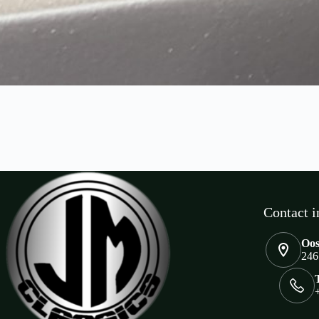
Contact i
Oos
246