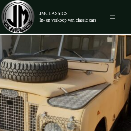
Ga
naar
de
JMCLASSICS
inhoud
In- en verkoop van classic cars