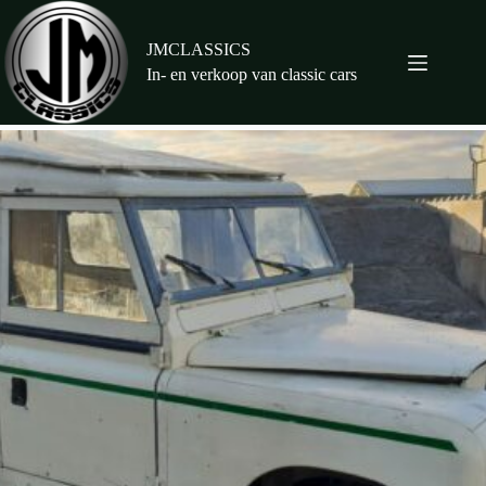
Ga
naar
de
JMCLASSICS
inhoud
In- en verkoop van classic cars