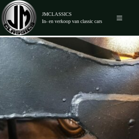
Ga
naar
de
JMCLASSICS
inhoud
In- en verkoop van classic cars