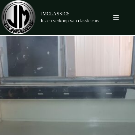
Ga
naar
de
JMCLASSICS
inhoud
In- en verkoop van classic cars