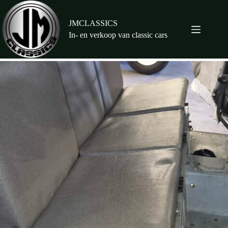
Ga
naar
de
JMCLASSICS
inhoud
In- en verkoop van classic cars