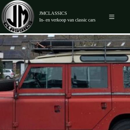
Ga
naar
de
JMCLASSICS
inhoud
In- en verkoop van classic cars