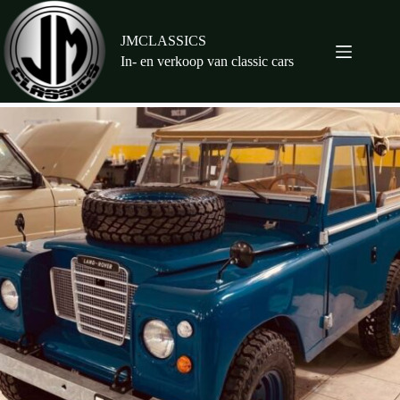
Ga
naar
de
JMCLASSICS
inhoud
In- en verkoop van classic cars