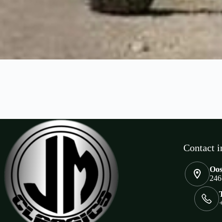
Contact i
Oos
246