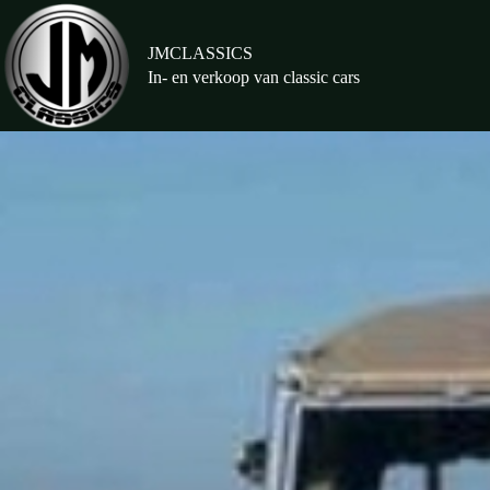
Ga
naar
de
JMCLASSICS
inhoud
In- en verkoop van classic cars