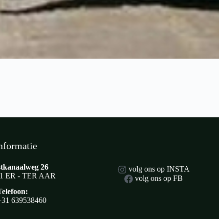
nformatie
tkanaalweg 26
volg ons op INSTA
1 ER - TER AAR
volg ons op FB
Telefoon:
+31 639538460