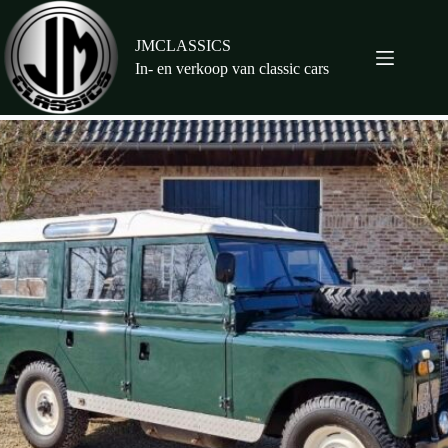
Ga
naar
de
JMCLASSICS
inhoud
In- en verkoop van classic cars