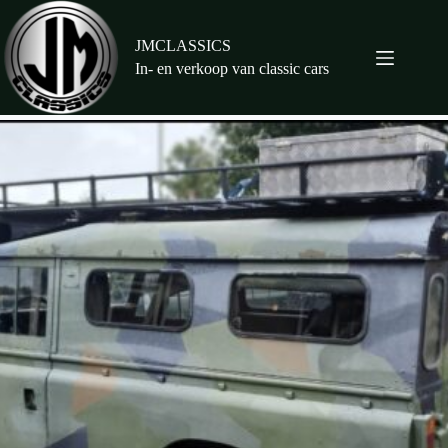
Ga
naar
de
JMCLASSICS
inhoud
In- en verkoop van classic cars