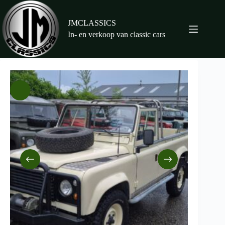
Ga
naar
de
JMCLASSICS
inhoud
In- en verkoop van classic cars