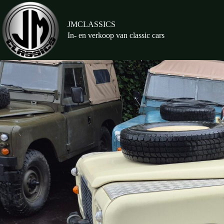
Ga
naar
de
JMCLASSICS
inhoud
In- en verkoop van classic cars