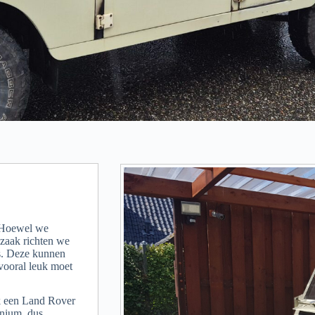
. Hoewel we
 zaak richten we
s. Deze kunnen
 vooral leuk moet
k een Land Rover
inium, dus