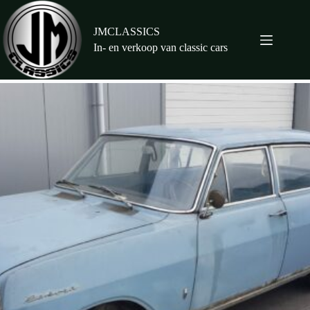
Ga
naar
de
JMCLASSICS
inhoud
In- en verkoop van classic cars