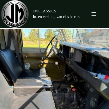
Ga
naar
de
JMCLASSICS
inhoud
In- en verkoop van classic cars