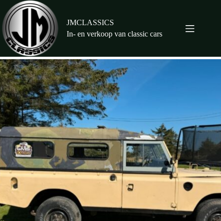
Ga
naar
de
JMCLASSICS
inhoud
In- en verkoop van classic cars