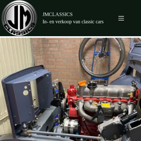
Ga
naar
de
JMCLASSICS
inhoud
In- en verkoop van classic cars