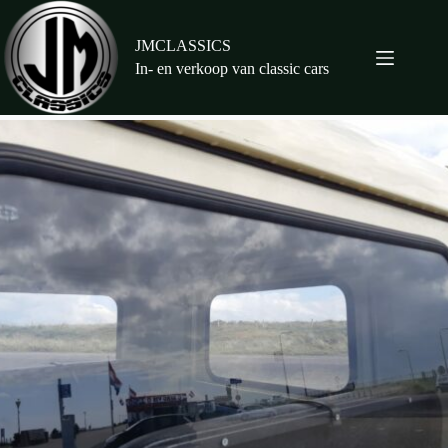
Ga
naar
de
JMCLASSICS
inhoud
In- en verkoop van classic cars