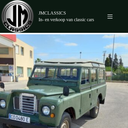
Ga
naar
de
JMCLASSICS
inhoud
In- en verkoop van classic cars