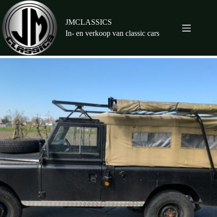
Ga
naar
de
JMCLASSICS
inhoud
In- en verkoop van classic cars