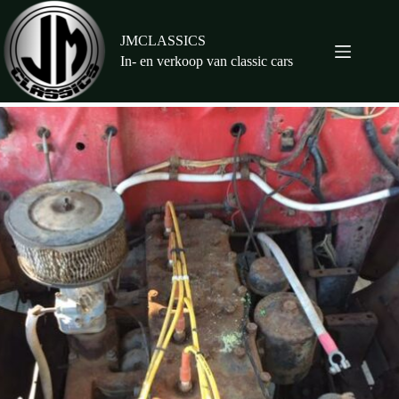
Ga
naar
de
JMCLASSICS
inhoud
In- en verkoop van classic cars