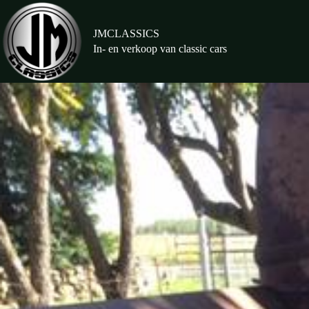
Ga
naar
de
JMCLASSICS
inhoud
In- en verkoop van classic cars