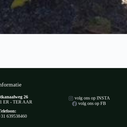
nformatie
tkanaalweg 26
volg ons op INSTA
1 ER - TER AAR
volg ons op FB
Telefoon:
+31 639538460