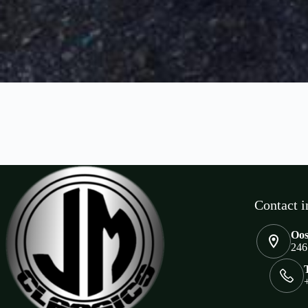
Contact i
Oos
246