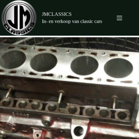
Ga
naar
de
JMCLASSICS
inhoud
In- en verkoop van classic cars