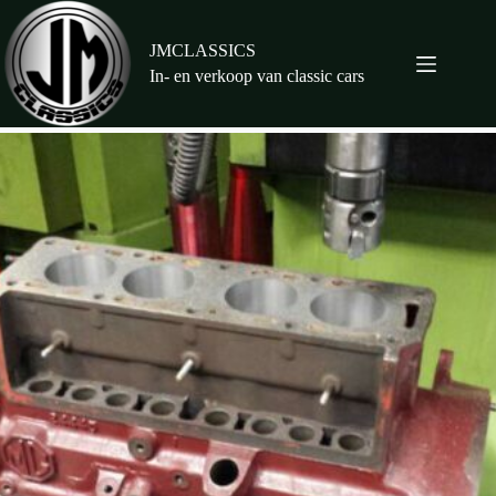
Ga
naar
de
JMCLASSICS
inhoud
In- en verkoop van classic cars