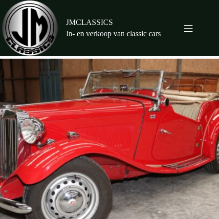
Ga
naar
de
JMCLASSICS
inhoud
In- en verkoop van classic cars