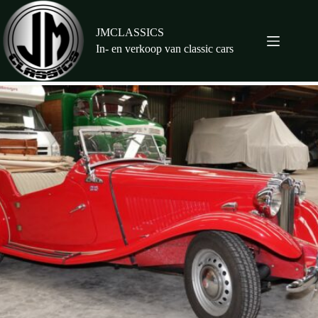
Ga
naar
de
JMCLASSICS
inhoud
In- en verkoop van classic cars