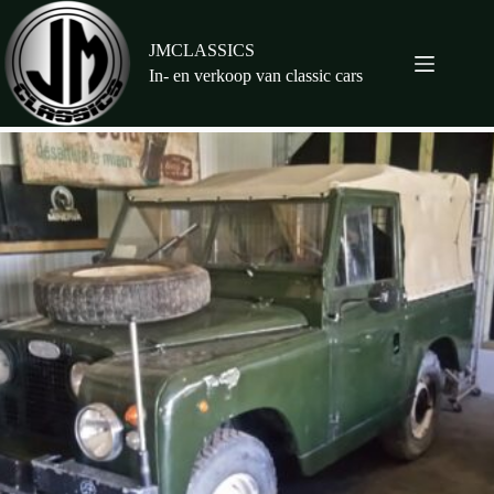
Ga
naar
de
JMCLASSICS
inhoud
In- en verkoop van classic cars